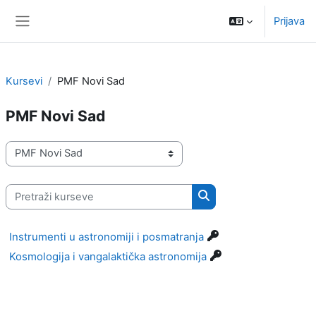
Idi na glavni sadržaj
Prijava
Bočni panel
Kursevi
PMF Novi Sad
PMF Novi Sad
Kategorije kurseva
Pretraži kurseve
Pretraži kurseve
Instrumenti u astronomiji i posmatranja
Kosmologija i vangalaktička astronomija